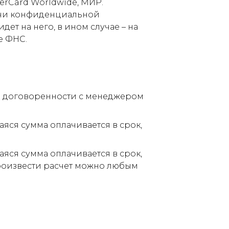
terCard Worldwide, МИР.
дачи конфиденциальной
ет на него, в ином случае – на
е ФНС.
по договоренности с менеджером
аяся сумма оплачивается в срок,
аяся сумма оплачивается в срок,
Произвести расчет можно любым