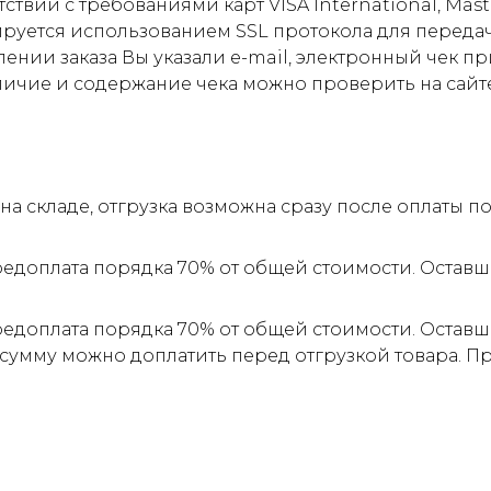
ствии с требованиями карт VISA International, Mas
ируется использованием SSL протокола для пере
ии заказа Вы указали e-mail, электронный чек прид
личие и содержание чека можно проверить на сайт
а складе, отгрузка возможна сразу после оплаты 
редоплата порядка 70% от общей стоимости. Оставш
редоплата порядка 70% от общей стоимости. Оставш
 сумму можно доплатить перед отгрузкой товара. 