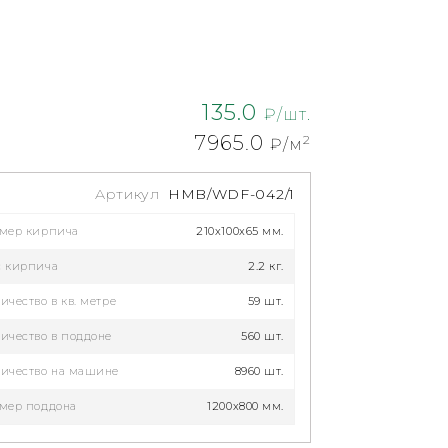
135.0
₽/шт.
7965.0
2
₽/м
Артикул
HMB/WDF-042/1
змер кирпича
210x100x65 мм.
с кирпича
2.2 кг.
ичество в кв. метре
59 шт.
ичество в поддоне
560 шт.
ичество на машине
8960 шт.
мер поддона
1200х800 мм.