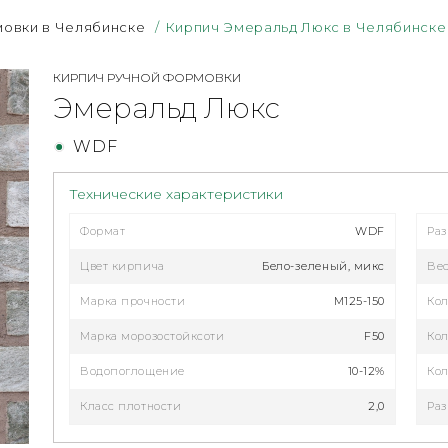
мовки в Челябинске
/
Кирпич Эмеральд Люкс в Челябинске
КИРПИЧ РУЧНОЙ ФОРМОВКИ
Эмеральд Люкс
WDF
Технические характеристики
Формат
WDF
Ра
Цвет кирпича
Бело-зеленый, микс
Ве
Марка прочности
M125-150
Кол
Марка морозостойксоти
F50
Кол
Водопоглощение
10-12%
Кол
Класс плотности
2,0
Раз