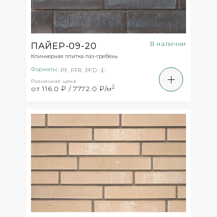
В наличии
ПАЙЕР-09-20
Клинкерная плитка паз-гребень
Форматы:
PF
,
PFR
,
PFD
Розничная цена
2
от 116.0 ₽ / 7772.0 ₽/м