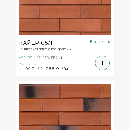
В наличии
ПАЙЕР-05/1
Клинкерная плитка паз-гребень
Форматы:
PF
,
PFR
,
PFD
Розничная цена
2
от 64.0 ₽ / 4288.0 ₽/м