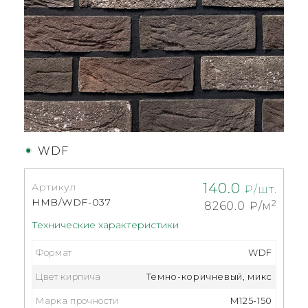
WDF
140.0
Артикул
₽/шт.
HMB/WDF-037
2
8260.0
₽/м
Технические характеристики
Формат
WDF
Цвет кирпича
Темно-коричневый, микс
Марка прочности
М125-150