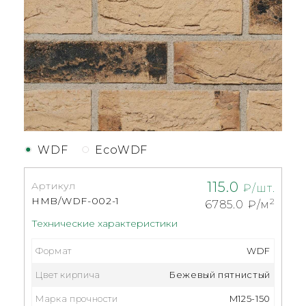
WDF
EcoWDF
115.0
Артикул
₽/шт.
HMB/WDF-002-1
2
6785.0
₽/м
Технические характеристики
Формат
WDF
Цвет кирпича
Бежевый пятнистый
Марка прочности
M125-150