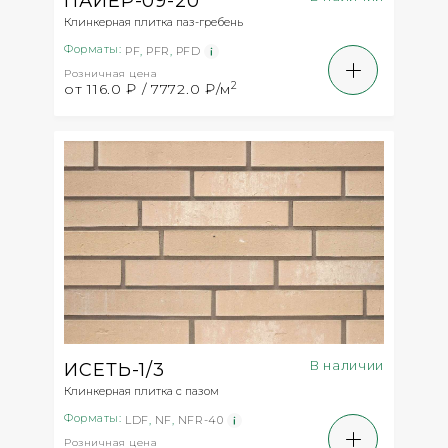
ПАЙЕР-09-20
Клинкерная плитка паз-гребень
Форматы:
PF
,
PFR
,
PFD
Розничная цена
2
от 116.0 ₽ / 7772.0 ₽/м
В наличии
ИСЕТЬ-1/3
Клинкерная плитка с пазом
Форматы:
LDF
,
NF
,
NFR-40
Розничная цена