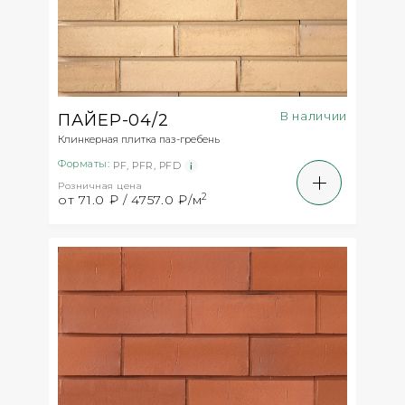
В наличии
ПАЙЕР-04/2
Клинкерная плитка паз-гребень
Форматы:
PF
,
PFR
,
PFD
Розничная цена
2
от 71.0 ₽ / 4757.0 ₽/м