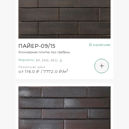
В наличии
ПАЙЕР-09/15
Клинкерная плитка паз-гребень
Форматы:
PF
,
PFR
,
PFD
Розничная цена
2
от 116.0 ₽ / 7772.0 ₽/м