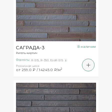
В наличии
САГРАДА-3
Ригель-кирпич
Форматы:
R-515
,
R-350
,
EcoR-515
Розничная цена
2
от 259.0 ₽ / 14245.0 ₽/м