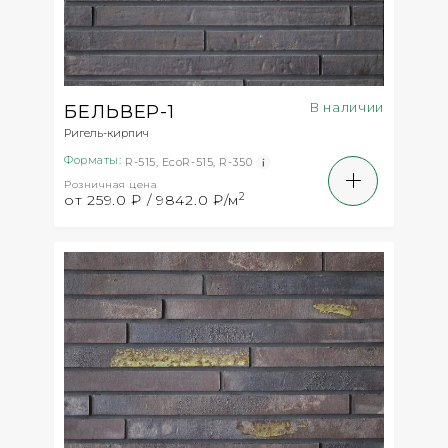
В наличии
БЕЛЬВЕР-1
Ригель-кирпич
Форматы:
R-515
,
EcoR-515
,
R-350
Розничная цена
2
от 259.0 ₽ / 9842.0 ₽/м