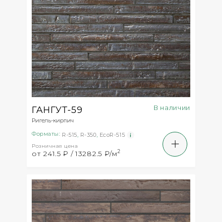
В наличии
ГАНГУТ-59
Ригель-кирпич
Форматы:
R-515
,
R-350
,
EcoR-515
Розничная цена
2
от 241.5 ₽ / 13282.5 ₽/м