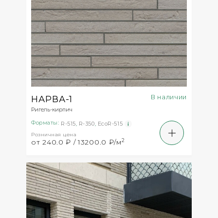
В наличии
НАРВА-1
Ригель-кирпич
Форматы:
R-515
,
R-350
,
EcoR-515
Розничная цена
2
от 240.0 ₽ / 13200.0 ₽/м