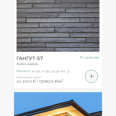
В наличии
ГАНГУТ-57
Ригель-кирпич
Форматы:
R-515
,
R-350
,
EcoR-515
Розничная цена
2
от 241.5 ₽ / 13282.5 ₽/м