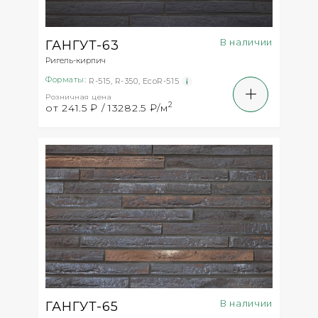
В наличии
ГАНГУТ-63
Ригель-кирпич
Форматы:
R-515
,
R-350
,
EcoR-515
Розничная цена
2
от 241.5 ₽ / 13282.5 ₽/м
В наличии
ГАНГУТ-65