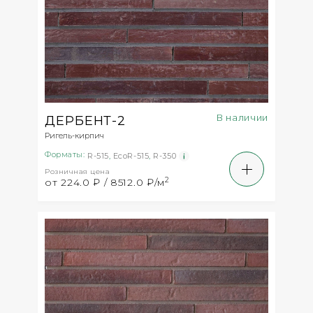
В наличии
ДЕРБЕНТ-2
Ригель-кирпич
Форматы:
R-515
,
EcoR-515
,
R-350
Розничная цена
2
от 224.0 ₽ / 8512.0 ₽/м