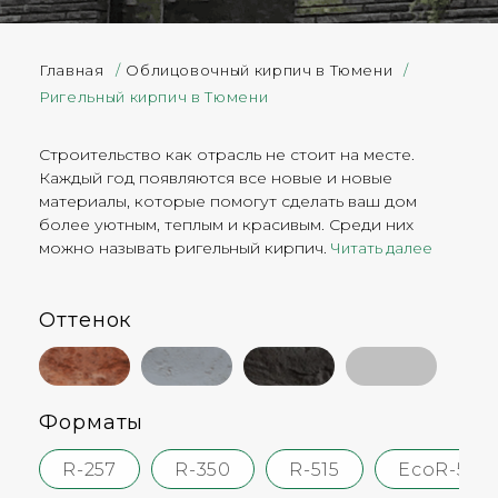
Главная
/
Облицовочный кирпич в Тюмени
/
Ригельный кирпич в Тюмени
Строительство как отрасль не стоит на месте.
Каждый год появляются все новые и новые
материалы, которые помогут сделать ваш дом
более уютным, теплым и красивым. Среди них
можно называть ригельный кирпич.
Читать далее
Ригельный кирпич
Оттенок
Ригельным кирпичом называют длинный узкий
кирпич. Его длина составляет 260, 350 или 510 мм, а
высота – 38 мм. Глубина постели может быть 50, 85
или 100 мм. Технология производства данного
Форматы
вида кирпича очень сложна и трудоемка, поэтому
завод может выпускать данный продукт в
R-257
R-350
R-515
EcoR-515
ограниченном количестве, что естественно