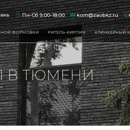
ень
Пн-Сб 9:00-18:00
kom@zaobkz.ru
од
ок
ами
восибирск
Нижний Новгород
Казань
ЧНОЙ ФОРМОВКИ
РИГЕЛЬ-КИРПИЧ
КЛИНКЕРНЫЙ 
бработку моих персональных данных в соответствии с
"Политикой 
ква
Екатеринбург
Ростов-на-Дону
принимаю условия
"Пользовательского соглашения"
и
"Оферт
ибирск
Нижний Новгород
Казань
Краснодар
аботку моих персональных данных в соответствии с
"Политикой к
Курган
Сургут
Ростов-на-Дону
Челябинск
Отправить
Курган
Сургут
я
"Пользовательского соглашения"
и
"Оферты"
1 В ТЮМЕНИ
Whatsapp
Обратный звонок
Отправить
бработку моих персональных данных в соответствии с
"Политикой 
принимаю условия
"Пользовательского соглашения"
и
"Оферт
Ч
Whatsapp
Обратный звонок
аботку моих персональных данных в соответствии с
аботку моих персональных данных в соответствии с
"Политикой к
"Политикой к
я
я
"Пользовательского соглашения"
"Пользовательского соглашения"
и
и
"Оферты"
"Оферты"
аботку моих персональных данных в соответствии с
"Политикой к
Отправить
я
"Пользовательского соглашения"
и
"Оферты"
Отправить
Отправить
Отправить