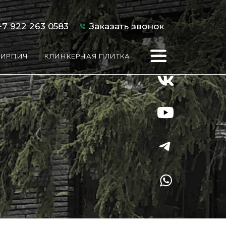
+7 922 263 0583
Заказать звонок
×
×
×
×
×
×
Краснодар
КИРПИЧ
КЛИНКЕРНАЯ ПЛИТКА
конфиденциальности"
и
Челябинск
ы"
Уфа
Москва
онфиденциальности"
и
конфиденциальности"
и
ы"
онфиденциальности"
онфиденциальности"
и
и
онфиденциальности"
и