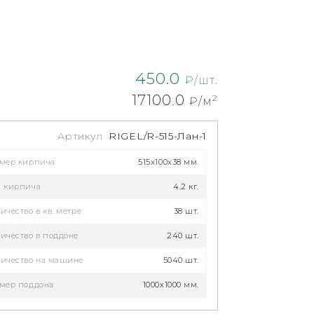
450.0
₽/шт.
17100.0
2
₽/м
Артикул
RIGEL/R-515-Лан-1
змер кирпича
515x100x38 мм.
с кирпича
4.2 кг.
ичество в кв. метре
38 шт.
ичество в поддоне
240 шт.
ичество на машине
5040 шт.
мер поддона
1000х1000 мм.