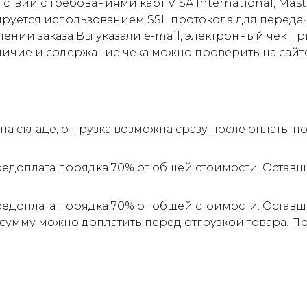
ствии с требованиями карт VISA International, Mas
ируется использованием SSL протокола для пере
ии заказа Вы указали e-mail, электронный чек прид
личие и содержание чека можно проверить на сайт
а складе, отгрузка возможна сразу после оплаты 
редоплата порядка 70% от общей стоимости. Оставш
редоплата порядка 70% от общей стоимости. Оставш
 сумму можно доплатить перед отгрузкой товара. 