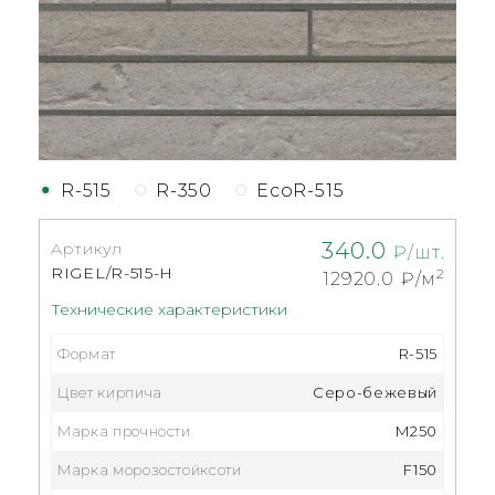
R-515
R-350
EcoR-515
340.0
Артикул
₽/шт.
RIGEL/R-515-Н
2
12920.0
₽/м
Технические характеристики
Формат
R-515
Цвет кирпича
Серо-бежевый
Марка прочности
M250
Марка морозостойксоти
F150