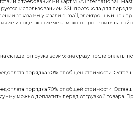
ствии с требованиями карт VISA International, Mas
ируется использованием SSL протокола для пере
ии заказа Вы указали e-mail, электронный чек прид
личие и содержание чека можно проверить на сайт
а складе, отгрузка возможна сразу после оплаты 
редоплата порядка 70% от общей стоимости. Оставш
редоплата порядка 70% от общей стоимости. Оставш
 сумму можно доплатить перед отгрузкой товара. 