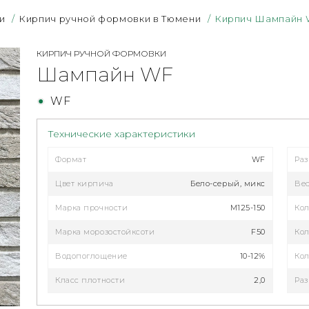
и
/
Кирпич ручной формовки в Тюмени
/
Кирпич Шампайн 
КИРПИЧ РУЧНОЙ ФОРМОВКИ
Шампайн WF
WF
Технические характеристики
Формат
WF
Ра
Цвет кирпича
Бело-серый, микс
Ве
Марка прочности
М125-150
Кол
Марка морозостойксоти
F50
Кол
Водопоглощение
10-12%
Кол
Класс плотности
2,0
Раз