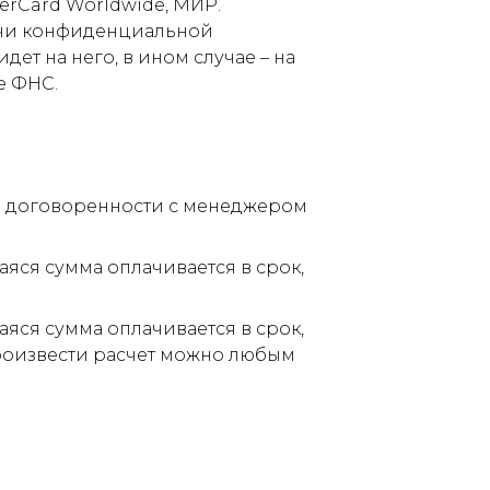
terCard Worldwide, МИР.
дачи конфиденциальной
ет на него, в ином случае – на
е ФНС.
по договоренности с менеджером
аяся сумма оплачивается в срок,
аяся сумма оплачивается в срок,
Произвести расчет можно любым