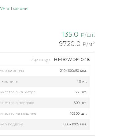
WF в Тюмени
135.0
₽/шт.
9720.0
2
₽/м
Артикул
HMB/WDF-048
змер кирпича
210x100x50 мм.
с кирпича
1.9 кг.
ичество в кв. метре
72 шт.
ичество в поддоне
600 шт.
ичество на машине
10200 шт.
мер поддона
1005x1005 мм.