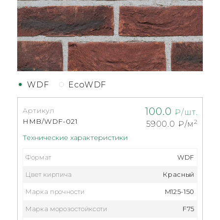
WDF
EcoWDF
100.0
Артикул
₽/шт.
HMB/WDF-021
2
5900.0
₽/м
Технические характеристики
Формат
WDF
Цвет кирпича
Красный
Марка прочности
M125-150
Марка морозостойксоти
F75