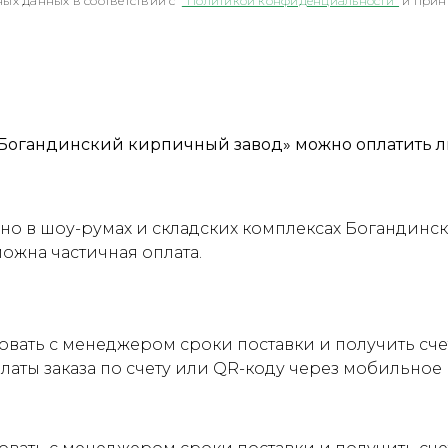
ых данных в соответствии с
"Политикой конфиденциальности"
и прин
Богандинский кирпичный завод» можно оплатить л
о в шоу-румах и складских комплексах Богандинск
можна частичная оплата.
овать с менеджером сроки поставки и получить сч
латы заказа по счету или QR-коду через мобильно