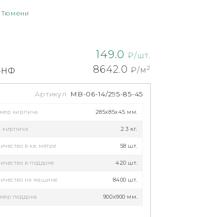
в Тюмени
149.0
₽/шт.
8642.0
2
₽/м
7-НФ
Артикул
MB-06-14/295-85-45
змер кирпича
285x85x45 мм.
с кирпича
2.3 кг.
ичество в кв. метре
58 шт.
ичество в поддоне
420 шт.
ичество на машине
8400 шт.
мер поддона
900x900 мм.