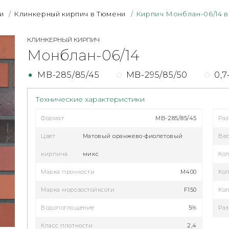
и
/
Клинкерный кирпич в Тюмени
/
Кирпич Монблан-06/14 
КЛИНКЕРНЫЙ КИРПИЧ
Монблан-06/14
MB-285/85/45
MB-295/85/50
0,
Технические характеристики
Формат
MB-285/85/45
Ра
Цвет
Матовый оранжево-фиолетовый
Ве
кирпича
микс
Кол
Марка прочности
M400
Кол
Марка морозостойксоти
F150
Кол
Водопоглощение
5%
Раз
Класс плотности
2,4