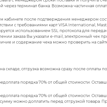
овать с менеджером сроки поставки и получить сче
ой через терминал банка. Возможна частичная оплат
м кабинете после подтверждения менеджером соста
ствии с требованиями карт VISA International, Mas
ируется использованием SSL протокола для пере
ии заказа Вы указали e-mail, электронный чек прид
личие и содержание чека можно проверить на сайт
а складе, отгрузка возможна сразу после оплаты 
редоплата порядка 70% от общей стоимости. Оставш
редоплата порядка 70% от общей стоимости. Оставш
 сумму можно доплатить перед отгрузкой товара. 